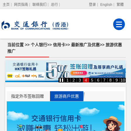
主页
网页指南
联络我们
总行
登录
English
繁體
网上银行
企业网上银行
强积金服务
当前位置 >>
个人银行
>>
信用卡
>>
最新推广及优惠
>>
旅游优惠
推广
旅
游
优
惠
1
2
3
4
5
6
7
8
9
10
推
广
指定外币签账回赠
旅游商戶优惠