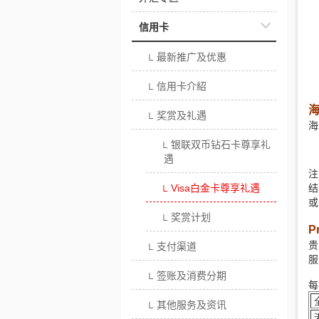
信用卡
最新推广及优惠
└
信用卡介紹
└
奖赏及礼遇
└
海
银联双币钻石卡尊享礼
└
遇
注
Visa白金卡尊享礼遇
结
└
或
奖赏计划
└
P
贵
支付渠道
└
服
签账及消费分期
└
每
其他服务及资讯
└
港