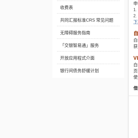
申
收费表
1.
2.
共同汇报标准CRS 常见问题
下
无障碍服务指南
白
「交银智易通」服务
获
V
开放应用程式介面
白
银行间债务舒缓计划
页
使
借