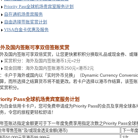
Priority Pass全球机场贵宾室服务计划
自在通机场贵宾服务
自由选择签账奖赏计划
VISA白金卡优惠及服务
海外及国内签账可享双倍签账奖赏
外及国内签账可享双倍奖赏，让您更快累积积分换取礼品或现金券、或赚
奖赏积分：海外及国内签账港币1元=2分
现金回赠：海外及国内签账港币250元=港币2元
：卡户于海外或国内以「实时外币兑换」（Dynamic Currency Conv
算，而所选择之结算货币将不能更改。若卡户选择以港币作结算，该签账
奖赏积分。
riority Pass全球机场贵宾室服务计划
为白金信用卡卡户，您可免费申请成为Priority Pass的会员及享用全球各地主
务，令您的旅程更轻松舒适！
年签账达指定金额更可于下一年度免费享用指定次数之Priority Pass
+
下一年度
全年零售签账
及/或现金透支金额(港币)
币50,000元至港币99,999元
3次