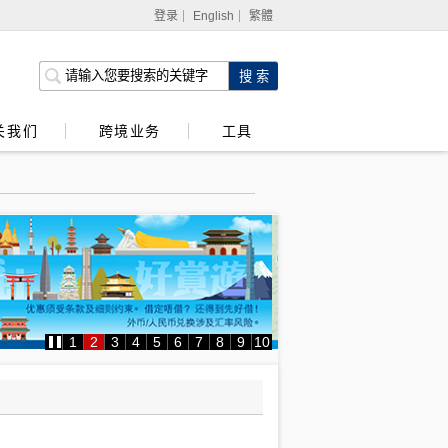
登录
English
繁體
网上银行
企业网上银行
关我们
跨境业务
工具
强积金服务
1
2
3
4
5
6
7
8
9
10