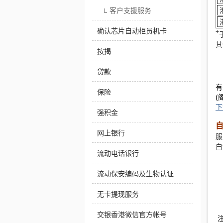
客户支援服务
港
└
港
确认芯片自动柜员机卡
+
其
按揭
贷款
有
保险
(
下
强积金
网上银行
服
白
流动电话银行
流动保安编码及生物认证
无卡提现服务
交银香港微信官方帐号