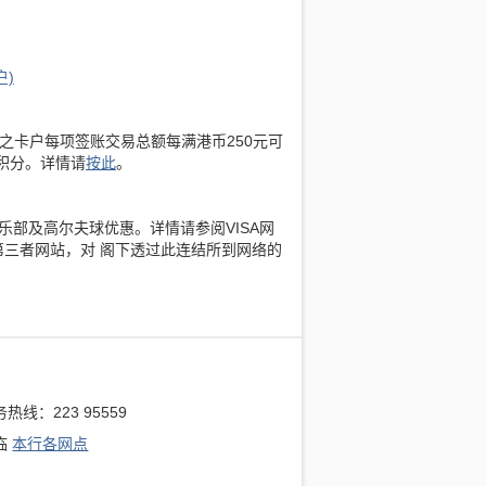
)
之卡户每项签账交易总额每满港币250元可
积分。详情请
按此
。
俱乐部及高尔夫球优惠。详情请参阅VISA网
行网站及进入第三者网站，对 阁下透过此连结所到网络的
热线：223 95559
临
本行各网点