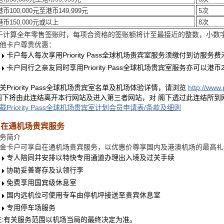
币100,000元至港币149,999元
5次
币150,000元或以上
8次
于计算全年零售签账时，每项合资格的签账额将计至最接近的整数，小数字
他卡户尊贵优惠：
卡户每人每次享用Priority Pass全球机场贵宾室服务须缴付到访服务费
卡户同行之亲友同时享用Priority Pass全球机场贵宾室服务亦可以港
关Priority Pass全球机场贵宾室名单及机场体验详情，请浏览
http://www.
阁下将由此连结离开本行网站及进入第三者网站，对 阁下透过此连结所到
载Priority Pass全球机场贵宾室计划会员申请表/条款及细则
自在通机场贵宾服务
务简介
金卡户可享自在通机场贵宾服务，以优惠价尊享国内及港澳机场的最高礼
专人陪同并安排以特快专用通道办理出入境及过关手续
协助妥善寄存及认领行李
免费享用国宾级休息室
国内远机位可使用专车由停机坪接送至贵宾休息室
专用停车场服务
注:有关服务范围以机场当局的最终决定为准。