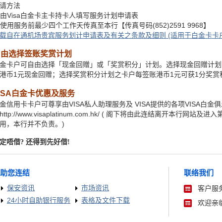
请方法
由Visa白金卡主卡持卡人填写服务计划申请表
使用服务前最少四个工作天传真至本行【传真号码(852)2591 9968】
载自在通机场贵宾服务划计申请表及有关之条款及细则 (适用于白金卡卡户
自由选择签账奖赏计划
金卡户可自由选择「现金回赠」或「奖赏积分」计划。选择现金回赠计划
港币1元现金回赠；选择奖赏积分计划之卡户每签账港币1元可获1分奖赏
ISA白金卡优惠及服务
金信用卡卡户可尊享由VISA私人助理服务及 VISA提供的各项VISA白金
http://www.visaplatinum.com.hk/ ( 阁下将由此连结离开本
用，本行并不负责。)
定唔借? 还得到先好借!
助您连结
联络我们
保安资讯
市场资讯
客户服务
24小时自助银行服务
表格及文件下载
欢迎亲