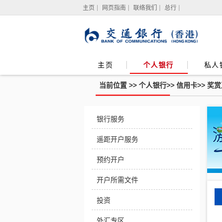
主页
网页指南
联络我们
总行
主页
个人银行
私人
当前位置 >>
个人银行
>>
信用卡
>>
奖赏
Visa
白
银行服务
金
卡
遥距开户服务
尊
享
礼
预约开户
遇
开户所需文件
投资
外汇专区