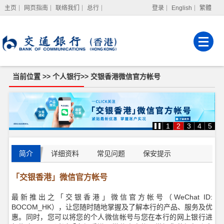
主页
网页指南
联络我们
总行
登录
English
繁體
网上银行
企业网上银行
强积金服务
当前位置 >>
个人银行
>>
交银香港微信官方帐号
交
银
香
港
1
2
3
4
5
微
信
官
方
简介
详细资料
常见问题
保安提示
帐
号
「交银香港」微信官方帐号
最新推出之「交银香港」微信官方帐号（WeChat ID:
BOCOM_HK），让您随时随地掌握及了解本行的产品、服务及优
惠。同时，您可以将您的个人微信帐号与您在本行的网上银行进