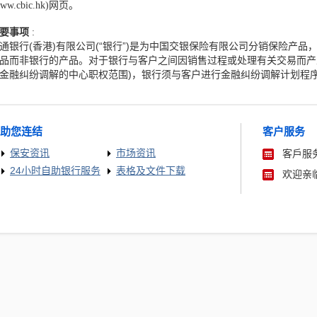
www.cbic.hk)网页。
要事项
:
通银行(香港)有限公司(“银行”)是为中国交银保险有限公司分销保险产
品而非银行的产品。对于银行与客户之间因销售过程或处理有关交易而产
金融纠纷调解的中心职权范围)，银行须与客户进行金融纠纷调解计划程
助您连结
客户服务
保安资讯
市场资讯
客戶服务
24小时自助银行服务
表格及文件下载
欢迎亲