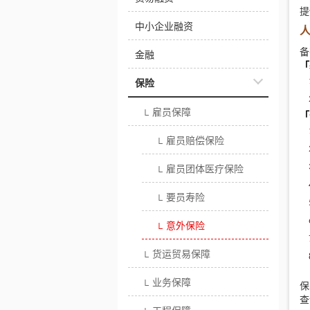
提
中小企业融资
备
金融
「
保险
雇员保障
└
「
雇员赔偿保险
└
雇员团体医疗保险
└
要员寿险
└
意外保险
└
货运贸易保障
└
业务保障
└
保
查