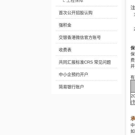
工程保障
└
注
首次公开招股认购
强积金
交银香港微信官方账号
保
收费表
保
费
共同汇报标准CRS 常见问题
并
中小企预约开户
有
简易银行账户
2
(
中
如