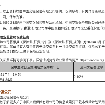
:
以上资料均由中国交银保险有限公司提供，仅供参考，有关详尽条款及
司」保单为准。
保险计划是由中国交银保险有限公司承保，中国交银保险有限公司已获
务。交通银行(香港)有限公司为中国交银保险有限公司之获委任保险代
险业监管局保费征费
险公司将根据《保险业(征费)令》及《保险业(征费)规例》对2020年1
征费。保单持有人有责任需于缴交保费时一并缴交保费征费，保险公司于
会按法列规定上缴予保险业监管局。
关征费详情可参阅下表。详情请浏览保险业监管局网页 https://www.ia.org.
保单生效日及或期后之保单周年日
适用之征费比率
021年4月1日起
0.10%
包括该日)
承保公司
国交银保险有限公司
欲了解更多关于中国交银保险有限公司的信息或需要下载本保险计划适用