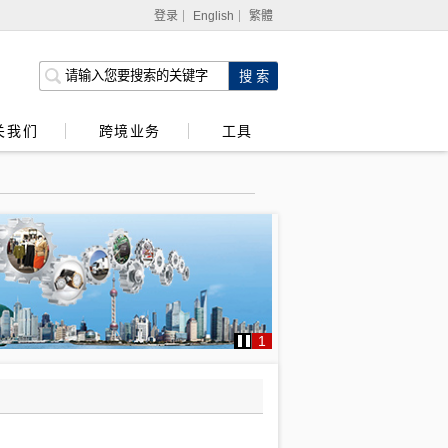
登录
English
繁體
网上银行
企业网上银行
关我们
跨境业务
工具
强积金服务
1