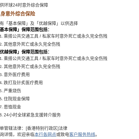
供环球
24
时意外综合保障
人身意外综合保险
有「基本保障」及「优越保障」以供选择
基本保障」保障范围包括
：
乘搭公共交通工具
/
私家车时意外死亡或永久完全伤残
其他意外死亡或永久完全伤残
优越保障」保障范围包括
：
乘搭公共交通工具
/
私家车时意外死亡或永久完全伤残
其他意外死亡或永久完全伤残
意外医疗费用
跌打及针炙医疗费用
严重烧伤
住院现金保障
恩恤现金
24
小时全球紧急支援转介服务
单管辖法律：
[
香港特别行政区
]
法律
询详情，欢迎亲临
本行各网点
或致电
客户服务热线
。