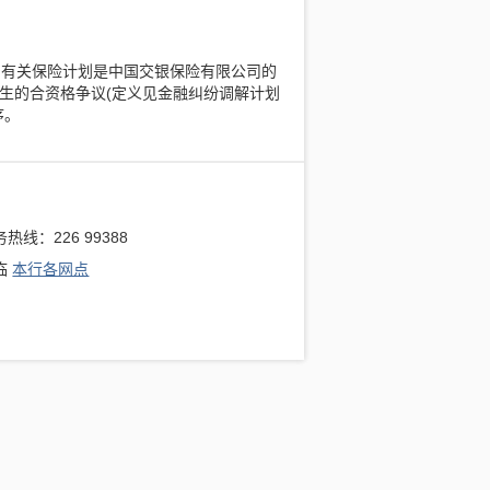
品，有关保险计划是中国交银保险有限公司的
生的合资格争议(定义见金融纠纷调解计划
序。
热线：226 99388
临
本行各网点