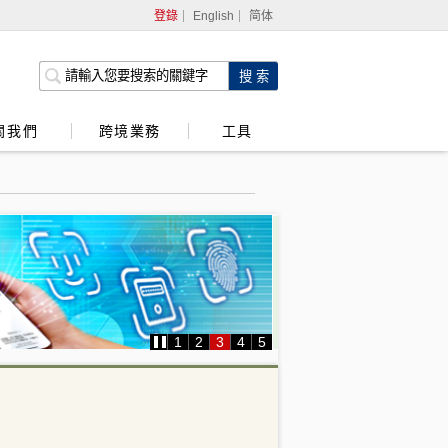
登錄
English
简体
網上銀行
企業網上銀行
關我們
跨境業務
工具
強積金服務
1
2
3
4
5