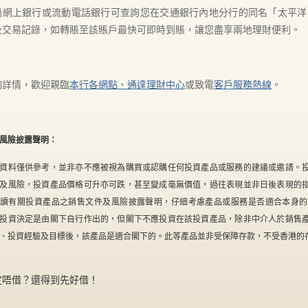
過網上銀行或流動電話銀行可查詢您在交通銀行內地分行的同名「太平洋
及交易記錄，如轉賬至該賬戶最快可即時到賬，讓您盡享兩地理財便利。
詢詳情，歡迎親臨
本行各網點、通達理財中心
或致電
客戶服務熱線
。
風險披露聲明：
資料僅供參考，並非亦不應被視為購買或認購任何投資產品或服務的建議或邀請。
及風險，投資產品價格可升亦可跌，甚至變成毫無價值，過往表現並非日後表現的
讀有關投資產品之銷售文件及風險披露聲明，仔細考慮產品或服務是否適合本身的
投資決定是由閣下自行作出的，但閣下不應投資在該投資產品，除非中介人於銷售
、投資經驗及目標後，該產品是適合閣下的。此等產品並非受保障存款，不受香港的
定唔借？還得到先好借！