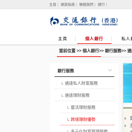
主頁
網頁指南
聯絡我們
總行
主頁
個人銀行
私人
當前位置 >>
個人銀行
>>
銀行服務
>>
通
跨
銀行服務
境
理
財
通達私人財富服務
優
└
勢
通達理財服務
└
靈活理財服務
└
跨境理財優勢
└
多元化財富管理服務