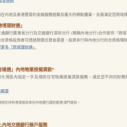
尊享禮遇
藉在內地及香港豐富的金融服務經驗及龐大的網點覆蓋，全面滿足您跨境
跨境理財通」
交通銀行廣東省分行及交通銀行深圳分行 (簡稱內地分行)合作提供「跨
港合資格投資者可透過閉環式資金渠道，投資本行與內地分行的合資格理
解更多「跨境理財通」
房達通」內地物業按揭貸款*
供大灣區內指定一手及現房住宅物業按揭貸款服務，滿足您不同的財務
。
料概要
適用於持有港澳居民來往內地通行證的香港/澳門居民。
上內地交通銀行賬戶服務