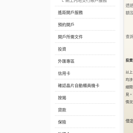
網上內地交行賬戶服務
└
透
遙距開戶服務
額
預約開戶
開戶所需文件
查
投資
投資
外匯專區
以上
信用卡
均涉
確認晶片自動櫃員機卡
細閱
見。
按揭
情況
貸款
借
保險