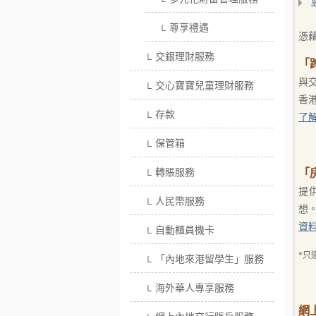
└
尊享禮遇
└
憑
交銀理財服務
└
「
與
交心寶寶兒童理財服務
└
香
存款
└
了
保管箱
└
轉賬服務
「
└
提
人民幣服務
└
想
資
自動櫃員機卡
└
*只
「內地來港留學生」服務
└
海外華人專享服務
└
網