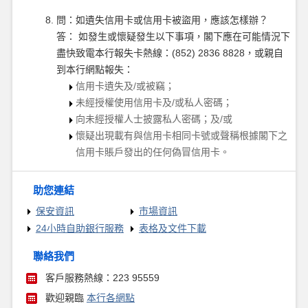
問：如遺失信用卡或信用卡被盜用，應該怎樣辦？
答： 如發生或懷疑發生以下事項，閣下應在可能情況下
盡快致電本行報失卡熱線：(852) 2836 8828，或親自
到本行網點報失：
信用卡遺失及/或被竊；
未經授權使用信用卡及/或私人密碼；
向未經授權人士披露私人密碼；及/或
懷疑出現載有與信用卡相同卡號或聲稱根據閣下之
信用卡賬戶發出的任何偽冒信用卡。
助您連結
保安資訊
市場資訊
24小時自助銀行服務
表格及文件下載
聯絡我們
客戶服務熱線：223 95559
歡迎親臨
本行各網點