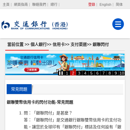
主頁
網頁指南
聯絡我們
總行
登錄
English
简体
網上銀行
企業網上銀行
強積金服務
當前位置 >>
個人銀行
>>
信用卡
>>
支付渠道
>>
銀聯閃付
銀
聯
閃
付
1
2
3
4
5
6
7
8
9
10
常見問題
銀聯雙幣信用卡的閃付功能-常見問題
問：「銀聯閃付」是甚麼？
答：「銀聯閃付」是交通銀行銀聯雙幣信用卡的支付功
能，讓您於全球印有「銀聯閃付」標誌及任何設有「銀