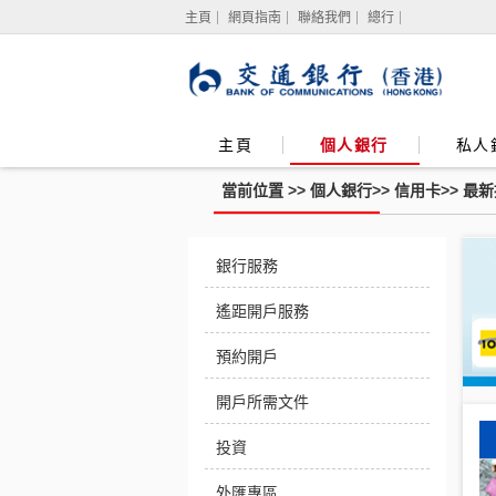
主頁
網頁指南
聯絡我們
總行
主頁
個人銀行
私人
當前位置 >>
個人銀行
>>
信用卡
>>
最新
電
銀行服務
子
支
付
遙距開戶服務
預約開戶
開戶所需文件
投資
外匯專區