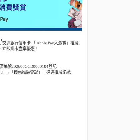
1
記
交通銀行信用卡
「
Apple Pay大激賞」推廣
。立即綁卡盡享優惠！
廣編號
202606CCD0000104
登記
訊」→
「優惠推廣登記」
→
揀選推廣編號