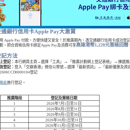
通銀行信用卡Apple Pay大激賞
用 Apple Pay 付款，方便快捷又安全！於推廣期內，憑交通銀行信用卡成功登
高達港幣
1,
22
0
元簽賬回贈
劃，把合資格信用卡綁定
Apple Pay
及消費
可享
登記方法
→
→
上登記：
本行網頁主頁
→
選擇「工具」
「推廣計劃網上登記表格」
揀選推
信登記：
登入「交銀香港」微信公眾號→
選擇「最新資訊」
→
「最新優惠及資
2606CCD0000104
登記
按此
進行登記。
推廣階段
登記及簽賬日期
1
2026
年
7
月
1日至31
日
2
2026
年
8
月
1日至
31日
3
2026
年
9
月
1日至30
日
4
2026
年
10
月
1日至31
日
5
2026
年
11
月
1日至30
日