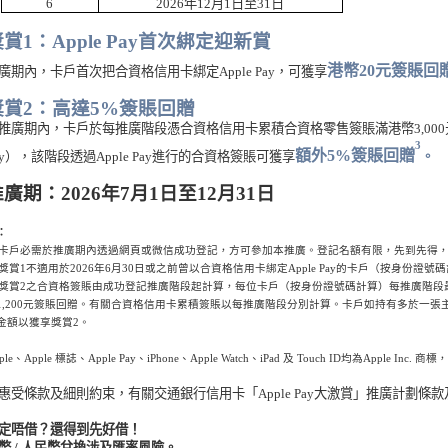
6
2026
年
12
月
1日至31
日
賞1：Apple Pay首次綁定迎新賞
港幣
20
元簽賬回
廣期內，卡戶首次把合資格信用卡綁定
Apple
Pay
，可獲享
獎賞2：高達5%簽賬回贈
推廣期內，卡戶於每推廣階段憑合資格信用卡累積合資格零售簽賬滿
港幣3
,000
3
額外
5%
簽賬回贈
y
），該階段透過
Apple Pay
進行的合資格簽賬可獲享
。
廣期：2026年7月1日至12月31日
：
卡戶必需於推廣期內透過網頁或微信成功登記，方可參加本推廣。登記名額有限，先到先得
獎賞1不適用於2026年6月30日或之前曾以合資格信用卡綁定Apple Pay的卡戶（按身份證
獎賞2之合資格簽賬由成功登記推廣階段起計算，每位卡戶（按身份證號碼計算）每推廣階段
1,200
元簽賬回贈。有關合資格信用卡累積簽賬以每推廣階段分別計算。卡戶如持有多於一張
金額以獲享獎賞2。
ple、Apple 標誌、Apple Pay、iPhone、Apple Watch、iPad
及
Touch ID
均為Apple Inc.
惠受條款及細則約束，有關交通銀行信用卡「Apple Pay大激賞」推廣計劃條
定唔借？還得到先好借！
幣 / 人民幣兌換涉及匯率風險。