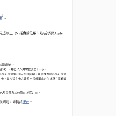
2
贈
。
元
或以上（包括實體信用卡及/或透過
Apple
，額滿即止。
號碼計算）。每位卡戶只可獲獎賞1 一次。
最高可享港幣
20
0元簽賬回贈，整個推廣期最高可享港
主卡，其多張主卡之簽賬不得轉讓或合併計算在累積簽
 商標，已於美國及其他國家/地區註冊。
款及細則，詳情請
按此
。