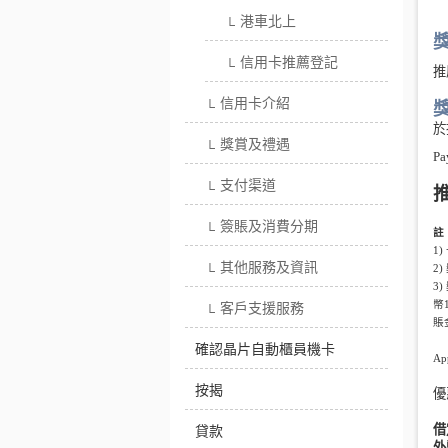
港車北上
└
獎
信用卡推薦登記
└
推
信用卡介紹
└
於
獎賞及禮遇
└
Pa
支付渠道
└
推
簽賬及消費分期
└
註
1)
其他服務及資訊
2)
└
3)
幣
客戶支援服務
└
賬
確認晶片自動櫃員機卡
Ap
按揭
優
借
貸款
外