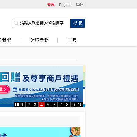
登錄
English
简体
網上銀行
企業網上銀行
關我們
跨境業務
工具
強積金服務
1
2
3
4
5
6
7
8
9
10