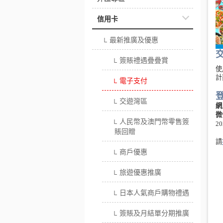
信用卡
最新推廣及優惠
└
交
簽賬禮遇疊疊賞
└
使
計
電子支付
└
交遊灣區
└
網
微
人民幣及澳門幣零售簽
└
20
賬回贈
請
商戶優惠
└
旅遊優惠推廣
└
日本人氣商戶購物禮遇
└
簽賬及月結單分期推廣
└