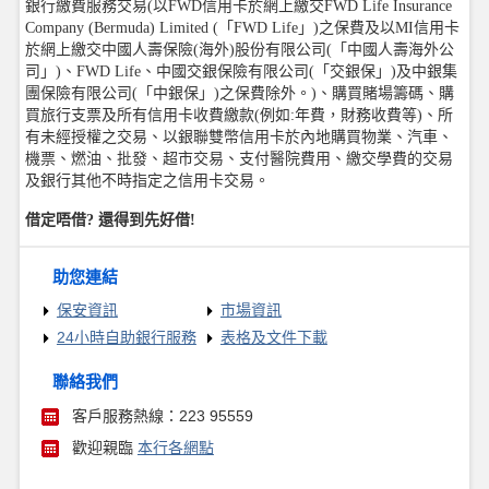
銀行繳費服務交易(以FWD信用卡於網上繳交FWD Life Insurance
Company (Bermuda) Limited (「FWD Life」)之保費及以MI信用卡
於網上繳交中國人壽保險(海外)股份有限公司(「中國人壽海外公
司」)、FWD Life、中國交銀保險有限公司(「交銀保」)及中銀集
團保險有限公司(「中銀保」)之保費除外。)、購買賭場籌碼、購
買旅行支票及所有信用卡收費繳款(例如:年費，財務收費等)、所
有未經授權之交易、以銀聯雙幣信用卡於內地購買物業、汽車、
機票、燃油、批發、超市交易、支付醫院費用、繳交學費的交易
及銀行其他不時指定之信用卡交易。
借定唔借? 還得到先好借!
助您連結
保安資訊
市場資訊
24小時自助銀行服務
表格及文件下載
聯絡我們
客戶服務熱線：223 95559
歡迎親臨
本行各網點