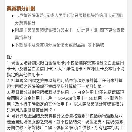
獎賞積分計劃
卡戶每簽賬港幣1元或人民幣1元(只限銀聯雙幣信用卡)可獲1
分獎賞積分
附屬卡簽賬累積獎賞積分與主卡一併計算，讓 閣下更快累積
獎賞積分
多款基本及獎賞積分換領優惠或禮品讓 閣下換取
註:
1. 現金回贈計劃只限白金信用卡(不包括選擇獎賞積分之白金信用
卡卡戶及聯營白金信用卡)、太平洋信用卡、PC網上卡及本行不時
指定的其他信用卡。
2. 計算現金回贈之簽賬以每期月結單每項簽賬計算，任何未計算
現金回贈之簽賬餘額不會轉至及計算於下一期月結單。
3. 獎賞積分計劃只限銀聯雙幣信用卡、白金信用卡(不包括選擇現
金回贈之白金信用卡卡戶)、Go-Goal信用卡、MI信用卡、聯營信
用卡及本行不時指定的其他信用卡。 以人民幣簽賬計算獎賞積分
只適用於銀聯雙幣信用卡。
4. 可計算現金回贈及獎賞積分之合資格簽賬只包括購物簽賬及八
達通自動增值服務之交易，並不包括結欠、現金透支、提現/簽賬
分期供款、結餘轉戶金額、強積金/自積金供款、所有經本行網上