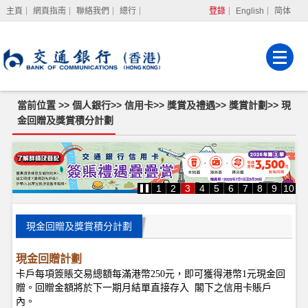
主頁
網頁指南
聯絡我們
總行
登錄
English
简体
網上銀行
企業網上銀行
強積金服務
當前位置 >>
個人銀行
>>
信用卡
>>
獎賞及禮遇
>>
獎賞計劃
>>
現
金回贈及獎賞積分計劃
現
金
回
贈
1
2
3
4
5
6
7
8
9
10
及
獎
賞
積
現金回贈及獎賞積分計劃
分
計
劃
現金回贈計劃
卡戶每項簽賬交易總額每滿港幣250元，即可獲得港幣1元現金回
贈。回贈金額將於下一期月結單直接存入 閣下之信用卡賬戶
內。