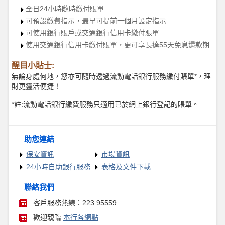
全日24小時隨時繳付賬單
可預設繳費指示，最早可提前一個月設定指示
可使用銀行賬戶或交通銀行信用卡繳付賬單
使用交通銀行信用卡繳付賬單，更可享長達55天免息還款期
醒目小貼士:
無論身處何地，您亦可隨時透過流動電話銀行服務繳付賬單*，理
財更靈活便捷！
*註:流動電話銀行繳費服務只適用已於網上銀行登記的賬單。
助您連結
保安資訊
市場資訊
24小時自助銀行服務
表格及文件下載
聯絡我們
客戶服務熱線：223 95559
歡迎親臨
本行各網點