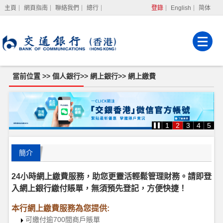
主頁
網頁指南
聯絡我們
總行
登錄
English
简体
網上銀行
企業網上銀行
強積金服務
當前位置 >>
個人銀行
>>
網上銀行
>>
網上繳費
網
上
繳
費
1
2
3
4
5
簡介
24小時網上繳費服務，助您更靈活輕鬆管理財務。請即登
入網上銀行繳付賬單，無須預先登記，方便快捷！
本行網上繳費服務為您提供:
可繳付逾700間商戶賬單