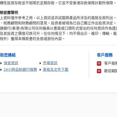
構性投資存款並不相等於定期存款。它並不受香港存款保障計劃所保障。
險披露聲明
上資料僅作參考之用。以上資訊並非試圖將產品所涉及的風險全部列出。
、稅務顧問和財務顧問的意見。投資者被視為已自己獨立作出投資決定。
通銀行(香港)有限公司任何僱員以書面或口頭形式發出的任何資訊作為
及其投資之價值可跌可升。在任何情況下，均不得出示、複印、傳輸、複
除外）獲得本條款書的全部或部份內容。
助您連結
客戶服務
保安資訊
市場資訊
客戶服務
24小時自助銀行服務
表格及文件下載
歡迎親