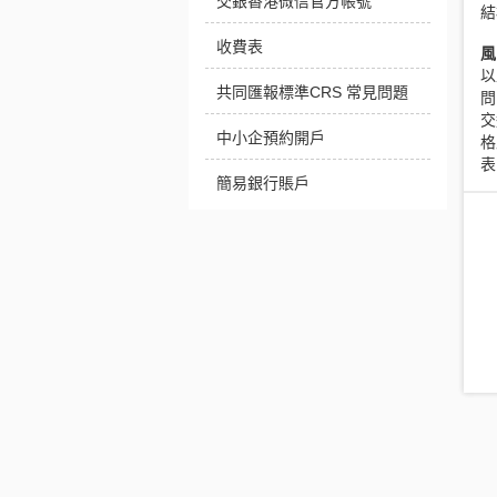
交銀香港微信官方帳號
結
收費表
風
以
共同匯報標準CRS 常見問題
問
交
中小企預約開戶
格
表
簡易銀行賬戶