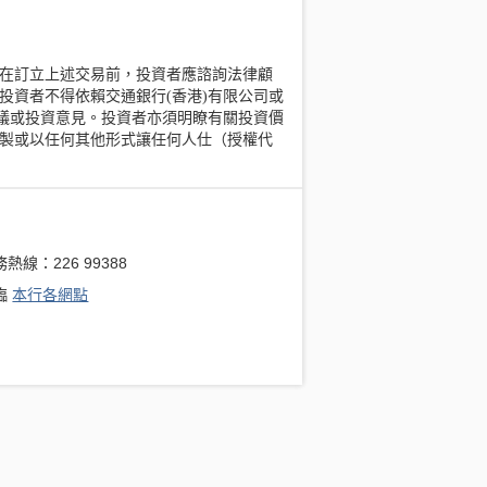
在訂立上述交易前，投資者應諮詢法律顧
投資者不得依賴交通銀行(香港)有限公司或
建議或投資意見。投資者亦須明瞭有關投資價
製或以任何其他形式讓任何人仕（授權代
熱線：226 99388
臨
本行各網點