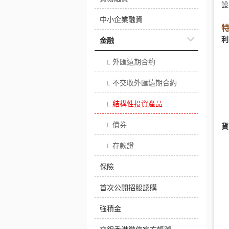
設
中小企業融資
利
金融
外匯遠期合約
└
不交收外匯遠期合約
└
結構性投資產品
└
債券
貨
└
存款證
└
保險
首次公開招股認購
強積金