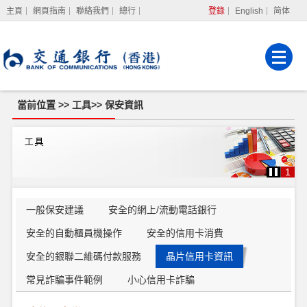
主頁
網頁指南
聯絡我們
總行
登錄
English
简体
網上銀行
企業網上銀行
強積金服務
當前位置 >>
工具
>>
保安資訊
保
安
資
訊
1
一般保安建議
安全的網上/流動電話銀行
安全的自動櫃員機操作
安全的信用卡消費
安全的銀聯二維碼付款服務
晶片信用卡資訊
常見詐騙事件範例
小心信用卡詐騙