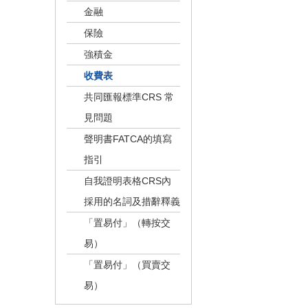
金融
保險
強積金
收費表
共同匯報標準CRS 常
見問題
聲明書FATCA的填寫
指引
自我證明表格CRS內
採用的名詞及措辭釋義
「置易付」（轉按交
易）
「置易付」（買賣交
易）