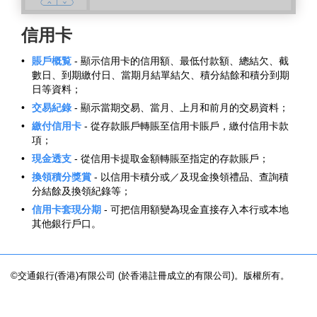
信用卡
•
賬戶概覧
- 顯示信用卡的信用額、最低付款額、總結欠、截
數日、到期繳付日、當期月結單結欠、積分結餘和積分到期
日等資料；
•
交易紀錄
- 顯示當期交易、當月、上月和前月的交易資料；
•
繳付信用卡
- 從存款賬戶轉賬至信用卡賬戶，繳付信用卡款
項；
•
現金透支
- 從信用卡提取金額轉賬至指定的存款賬戶；
•
換領積分獎賞
- 以信用卡積分或／及現金換領禮品、查詢積
分結餘及換領紀錄等；
•
信用卡套現分期
- 可把信用額變為現金直接存入本行或本地
其他銀行戶口。
©交通銀行(香港)有限公司 (於香港註冊成立的有限公司)。版權所有。