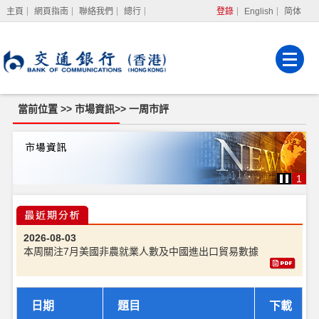
主頁
網頁指南
聯絡我們
總行
登錄
English
简体
網上銀行
企業網上銀行
強積金服務
當前位置 >>
市場資訊
>>
一周市評
一
周
市
評
1
2026-08-03
本周關注7月美國非農就業人數及中國進出口貿易數據
日期
題目
下載