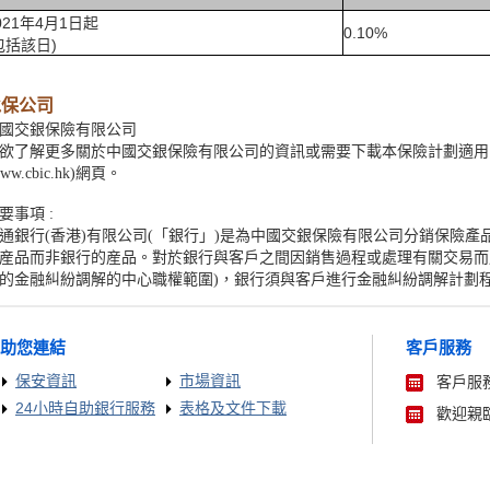
021年4月1日起
0.10%
包括該日)
承保公司
國交銀保險有限公司
欲了解更多關於中國交銀保險有限公司的資訊或需要下載本保險計劃適用
www.cbic.hk)網頁。
要事項 :
通銀行(香港)有限公司(「銀行」)是為中國交銀保險有限公司分銷保險
産品而非銀行的産品。對於銀行與客戶之間因銷售過程或處理有關交易而
的金融糾紛調解的中心職權範圍)，銀行須與客戶進行金融糾紛調解計劃
助您連結
客戶服務
保安資訊
市場資訊
客戶服務
24小時自助銀行服務
表格及文件下載
歡迎親