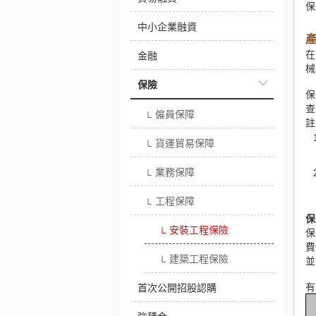
保
中小企業融資
在
金融
械
保險
保
查
僱員保障
└
註
貨運貿易保障
└
業務保障
└
工程保障
└
保
安裝工程保險
└
保
費
建築工程保險
並
└
有
首次公開招股認購