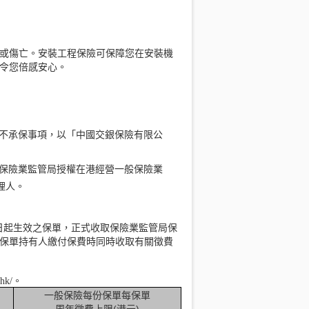
或傷亡。安裝工程保險可保障您在安裝機
令您倍感安心。
不承保事項，以「中國交銀保險有限公
保險業監管局授權在港經營一般保險業
理人。
月1日起生效之保單，正式收取保險業監管局保
保單持有人繳付保費時同時收取有關徵費
hk/。
一般保險每份保單每保單
周年徵費上限(港元)