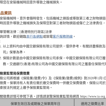
障您在安裝機械時因意外導致之機械損失。
產品資訊
安裝機械時，意外會隨時發生，包括機械之損毀或導致第三者之財物損毀
時因意外導致之機械損失及保障您對第三者財物損毀或傷亡之法律責任，
單管轄法律：[香港特別行政區]法律
詢詳情，歡迎親臨
本行各網點
或致電
客戶服務熱線
。
:
以上資料均由中國交銀保險有限公司提供，僅供參考，有關詳盡條款及
司」保單為準。
保險計劃是由中國交銀保險有限公司承保，中國交銀保險有限公司已獲
務。交通銀行(香港)有限公司為中國交銀保險有限公司之獲委任保險代
險業監管局保費徴費
險公司將根據《保險業(徵費)令》及《保險業(徵費)規例》對2020年1
徴費。保單持有人有責任需於繳交保費時一併繳交保費徵費，保險公司於
會按法列規定上繳予保險業監管局。
關徵費詳情可參閱下表。詳情請瀏覽保險業監管局網頁 https://www.ia.org.
保單生效日及或期後之保單周年日
適用之徵費比率