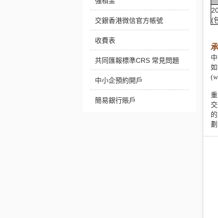
強積金
2
(
交銀香港微信官方帳號
收費表
中
共同匯報標準CRS 常見問題
如
(
中小企預約開戶
重
簡易銀行賬戶
交
的
劃