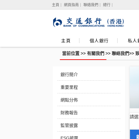
主頁
網頁指南
聯絡我們
總行
主頁
個人銀行
私人
當前位置 >>
有關我們
>>
聯絡我們
>>
個
銀行簡介
人
銀
行
重要里程
服
務
網點分佈
財務報告
請選
監管披露
ESG披露