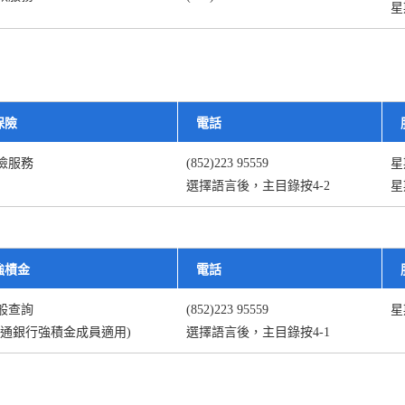
星
保險
電話
險服務
(852)223 95559
星
選擇語言後，
主目錄
按4-2
星
強樍金
電話
般查詢
(852)223 95559
星
交通銀行強積金成員適用)
選擇語言後，主目錄按4-1