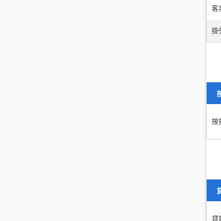
客
掛
按
貸