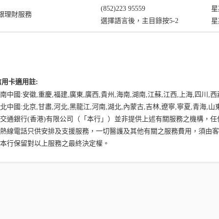
(852)223 95559
星
銀理財服務
選擇語言後，主目錄按5-2
星
信用卡適用註:
.南中國:安徽,重慶,福建,廣東,廣西,貴州,海南,湖南,江蘇,江西,上海,四川,
.北中國:北京,甘肅,河北,黑龍江,河南,湖北,內蒙古,吉林,遼寧,寧夏,青海,山
3.交通銀行(香港)有限公司（「本行」）並非提供上述有關服務之機構，
4.熱線電話只供安排及支援服務，一切醫護及其他有關之服務費用，須由
5.本行保留對以上服務之最終決定權。