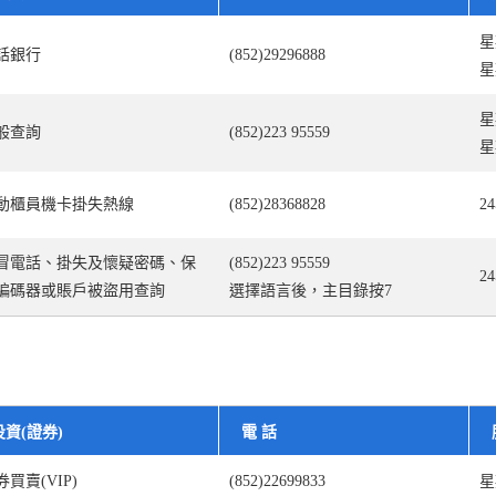
星
話銀行
(852)29296888
星
星
般查詢
(852)223 95559
星
動櫃員機卡掛失熱線
(852)28368828
2
冒電話、掛失及懷疑密碼、保
(852)223 95559
2
編碼器或賬戶被盜用查詢
選擇語言後，主目錄按7
投資(證券)
電 話
券買賣(VIP)
(852)22699833
星