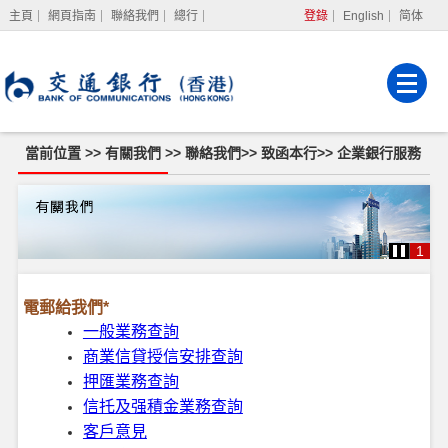
主頁
網頁指南
聯絡我們
總行
登錄
English
简体
網上銀行
企業網上銀行
強積金服務
當前位置 >>
有關我們
>>
聯絡我們
>>
致函本行
>>
企業銀行服務
企
業
銀
行
1
服
務
電郵給我們*
一般業務查詢
商業信貸授信安排查詢
押匯業務查詢
信托及强積金業務查詢
客戶意見