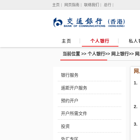
主页
网页指南
联络我们
总行
主页
个人银行
私人
当前位置 >>
个人银行
>>
网上银行
>>
网
贵
网
银行服务
金
属
1
及
遥距开户服务
外
汇
孖
预约开户
展
2
开户所需文件
3
投资
外汇专区