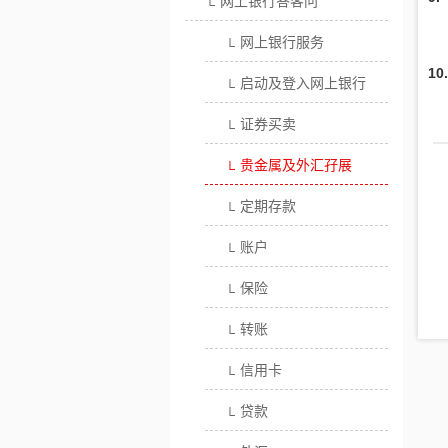
网上银行答客问
└
网上银行服务
└
1
启动及登入网上银行
└
证券买卖
└
贵金属及外汇孖展
└
定期存款
└
账户
└
保险
└
转账
└
信用卡
└
贷款
└