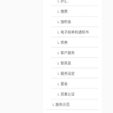
外汇
└
缴费
└
强积金
└
电子结单和通知书
└
债券
└
客户服务
└
智高息
└
服务设定
└
基金
└
双重认证
└
服务示范
└