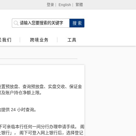
登录
English
繁體
网上银行
企业网上银行
关我们
跨境业务
工具
强积金服务
设置预放盘、查询预放盘、实盘交收、保证金
递及账户持仓净额上限。
供 24 小时查询。
下可亲临本行任何一间分行办理申请手续。 阁
银行」， 阁下可登入网上银行后，选择登记