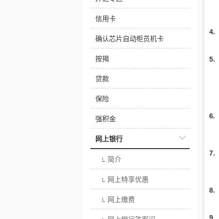
信用卡
4
确认芯片自动柜员机卡
按揭
5
贷款
保险
6
强积金
网上银行
7
简介
└
网上特享优惠
└
8
网上缴费
└
9