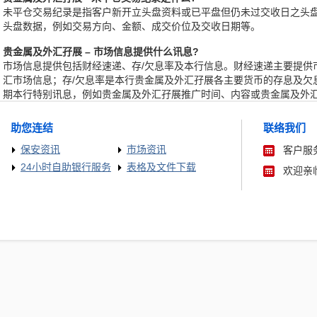
未平仓交易纪录是指客户新开立头盘资料或已平盘但仍未过交收日之头
头盘数据，例如交易方向、金额、成交价位及交收日期等。
0. 贵金属及外汇孖展 – 市场信息提供什么讯息?
市场信息提供包括财经速递、存/欠息率及本行信息。财经速递主要提供
汇市场信息；存/欠息率是本行贵金属及外汇孖展各主要货币的存息及欠
期本行特别讯息，例如贵金属及外汇孖展推广时间、内容或贵金属及外
助您连结
联络我们
保安资讯
市场资讯
客户服务
24小时自助银行服务
表格及文件下载
欢迎亲