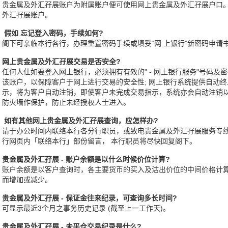
贵金属及外汇孖展账户为附属账户便可使用网上贵金属及外汇孖展户口
外汇孖展账户。
. 假如 忘记登入密码，手续如何?
阁下可亲临本行各行，办理重置密码手续或填妥“网 上银行”新密码申请
. 网上贵金属及外汇孖展交易是否安全?
任何人仕如要登入网上银行，必须拥有有效的" - 网上银行服务"号码及密
该账户，以保障客户于网上进行交易的安全性; 网上银行系统提供自动终止
示，将为客户自动注销，即使客户未完成交易指示，系统亦会自动注销以
防火墙作保护，防止未经授权人士进入。
. 如有其他网上贵金属及外汇孖展查询，应怎样办?
请于办公时间内联络本行各分行职员，或致电贵金属及外汇孖展服务专线 (852)
行网页内「联络本行」部份留言， 本行职员将尽快回复阁下。
. 贵金属及外汇孖展 - 账户余额是以什么时候价位计算?
账户余额是以客户查询时，各主要货币的买入及沽出价位的中间价格计
而增加或减少。
. 贵金属及外汇孖展 - 保证金往来纪录，可查询多长时间?
可显示最近3个月之事务历史记录 (截至上一工作天)。
. 贵金属及外汇孖展 - 未平仓交易纪录是什么?