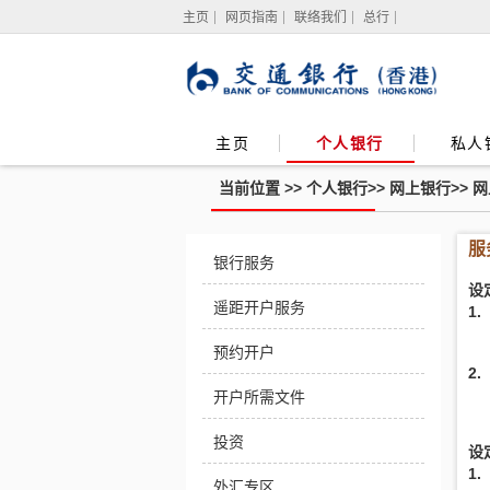
主页
网页指南
联络我们
总行
主页
个人银行
私人
当前位置 >>
个人银行
>>
网上银行
>>
网
服
服
银行服务
务
设
设
定
遥距开户服务
1
预约开户
2
开户所需文件
投资
设
1
外汇专区