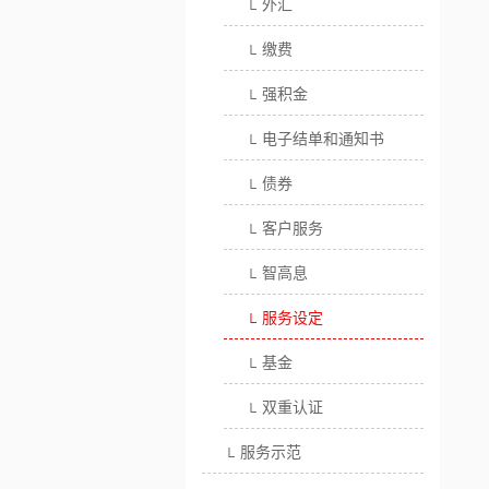
外汇
└
缴费
└
强积金
└
电子结单和通知书
└
债券
└
客户服务
└
智高息
└
服务设定
└
基金
└
双重认证
└
服务示范
└