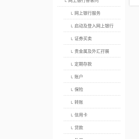
网上银行答客问
└
网上银行服务
└
启动及登入网上银行
└
证券买卖
└
贵金属及外汇孖展
└
定期存款
└
账户
└
保险
└
转账
└
信用卡
└
贷款
└