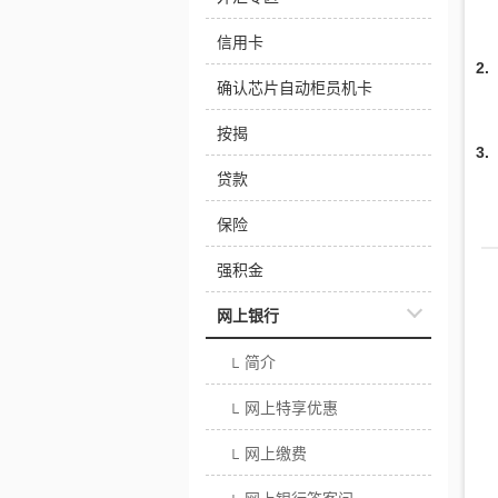
信用卡
2
确认芯片自动柜员机卡
按揭
3
贷款
保险
强积金
网上银行
简介
└
网上特享优惠
└
网上缴费
└