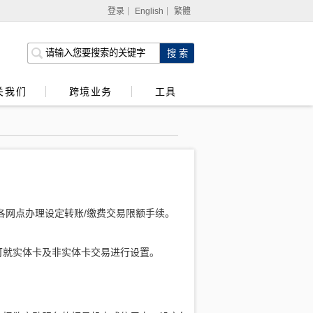
登录
English
繁體
网上银行
企业网上银行
关我们
跨境业务
工具
强积金服务
到各网点办理设定转账/缴费交易限额手续。
可就实体卡及非实体卡交易进行设置。