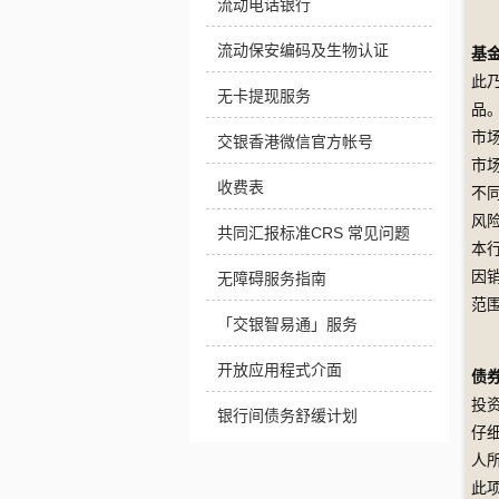
流动电话银行
流动保安编码及生物认证
基
此
无卡提现服务
品
市
交银香港微信官方帐号
市
收费表
不
风
共同汇报标准CRS 常见问题
本
因
无障碍服务指南
范
「交银智易通」服务
开放应用程式介面
债
投
银行间债务舒缓计划
仔
人
此