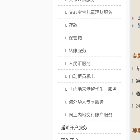
└
交心宝宝儿童理财服务
└
存款
└
保管箱
└
转账服务
└
专
人民币服务
└
l
专
自动柜员机卡
└
l
通
「内地来港留学生」服务
└
l
通
海外华人专享服务
└
l
2
网上内地交行账户服务
└
遥距开户服务
尊