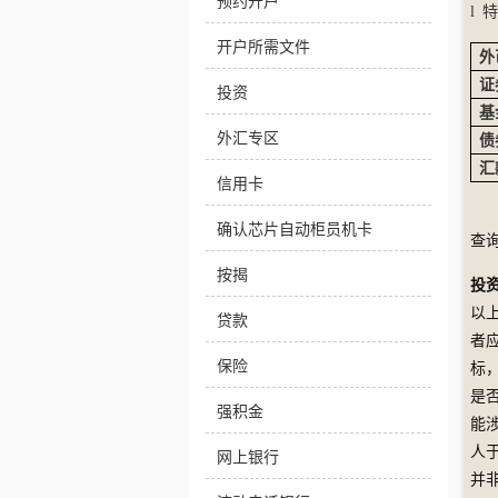
预约开户
l
特
开户所需文件
外
证
投资
基
外汇专区
债
汇
信用卡
确认芯片自动柜员机卡
查
按揭
投
以
贷款
者
保险
标
是
强积金
能
人
网上银行
并