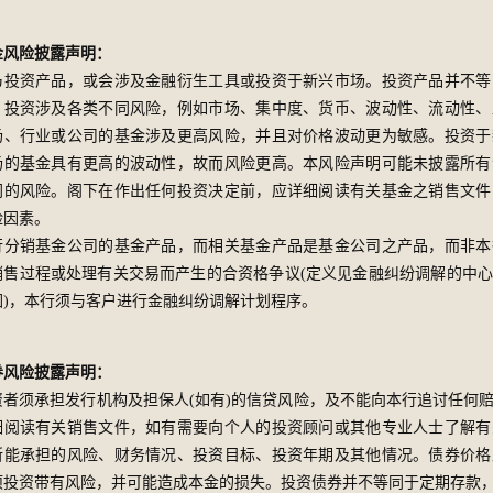
金风险披露声明：
乃投资产品，或会涉及金融衍生工具或投资于新兴市场。投资产品并不等
。投资涉及各类不同风险，例如市场、集中度、货币、波动性、流动性、
场、行业或公司的基金涉及更高风险，并且对价格波动更为敏感。投资于
场的基金具有更高的波动性，故而风险更高。本风险声明可能未披露所有
同的风险。阁下在作出任何投资决定前，应详细阅读有关基金之销售文件
险因素。
行分销基金公司的基金产品，而相关基金产品是基金公司之产品，而非本
销售过程或处理有关交易而产生的合资格争议(定义见金融纠纷调解的中
围)，本行须与客户进行金融纠纷调解计划程序。
券风险披露声明：
资者须承担发行机构及担保人(如有)的信贷风险，及不能向本行追讨任何
细阅读有关销售文件，如有需要向个人的投资顾问或其他专业人士了解有
所能承担的风险、财务情况、投资目标、投资年期及其他情况。债券价格
项投资带有风险，并可能造成本金的损失。投资债券并不等同于定期存款