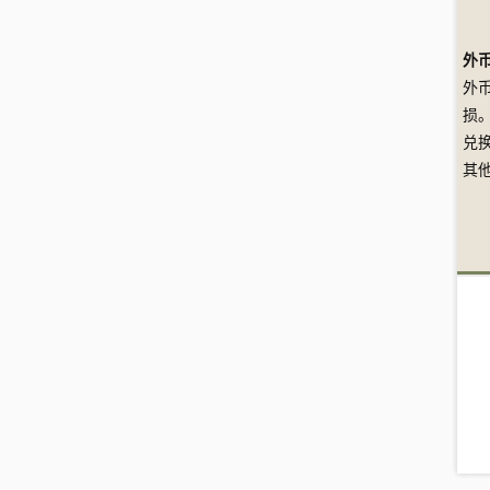
外
外
损
兑
其