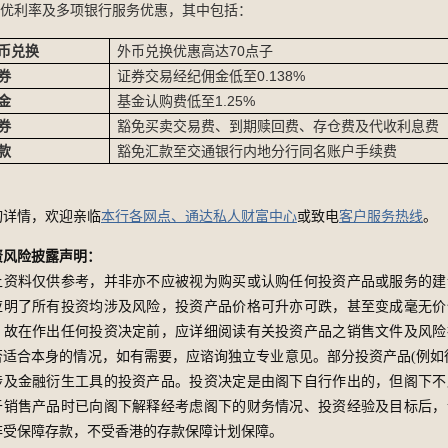
优利率及多项银行服务优惠，其中包括：
币兑换
外币兑换优惠高达70点子
券
证券交易经纪佣金低至0.138%
金
基金认购费低至1.25%
券
豁免买卖交易费、到期赎回费、存仓费及代收利息费
款
豁免汇款至交通银行内地分行同名账户手续费
询详情，欢迎亲临
本行各网点、通达私人财富中心
或致电
客户服务热线
。
资风险披露声明：
上资料仅供参考，并非亦不应被视为购买或认购任何投资产品或服务的建
应明了所有投资均涉及风险，投资产品价格可升亦可跌，甚至变成毫无价
，故在作出任何投资决定前，应详细阅读有关投资产品之销售文件及风险
否适合本身的情况，如有需要，应谘询独立专业意见。部分投资产品(例如
涉及金融衍生工具的投资产品。投资决定是由阁下自行作出的，但阁下不
于销售产品时已向阁下解释经考虑阁下的财务情况、投资经验及目标后，
非受保障存款，不受香港的存款保障计划保障。