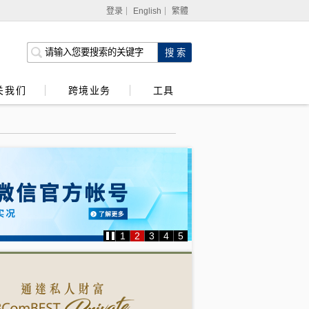
登录
English
繁體
网上银行
企业网上银行
关我们
跨境业务
工具
强积金服务
1
2
3
4
5