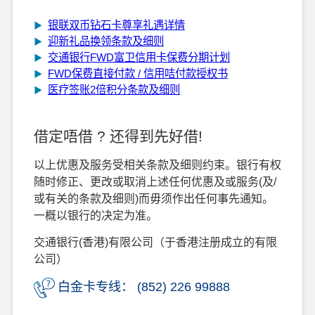
银联双币钻石卡尊享礼遇详情
▶
迎新礼品换领条款及细则
▶
交通银行FWD富卫信用卡保费分期计划
▶
FWD保费直接付款 / 信用咭付款授权书
▶
医疗签账2倍积分条款及细则
▶
借定唔借 ? 还得到先好借!
以上优惠及服务受相关条款及细则约束。银行有权
随时修正、更改或取消上述任何优惠及或服务(及/
或有关的条款及细则)而毋须作出任何事先通知。
一概以银行的决定为准。
交通银行(香港)有限公司（于香港注册成立的有限
公司）
白金卡专线：
(852) 226 99888