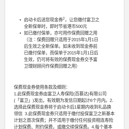
2
•
启动卡后送您现金券
，让您缴付富卫之
全新保单时，即时节省港币500元
•
如已缴付保单，亦可用作保费回赠之用
（注︰保费回赠只适用于2015年1月1日
后生效之全新保单。如未收到现金券前
已缴付保单，而保单于2015年1月1日后
生效，仍可将有效的保费现金券交予富
卫理财顾问作保费回赠之用）
保费现金券使用条款及细则：
1.此保费现金券由富卫人寿保险(百慕达)有限公司
(「富卫」)发出，有效期为发信日期起计6个月内。2.
选择此保费现金券将于启动卡后1星期内收到礼品换
领信 3.此保费现金券只适用于缴付投保富卫之新基本
计划之首次保费；并不适用于缴付任何投资相连寿险
计划保费、附约保费，或缴交续保保费。4.每个基本