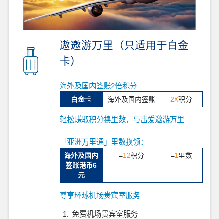
遨邀游万里（只适用于白金
卡）
海外及国内签账2倍积分
白金卡
海外及国内签账
2X
积分
轻松赚取积分换里数，与击爱邀游万里
「亚洲万里通」里数换领：
海外及国内
=
12
积分
=
1
里数
签账港币6
元
尊享环球机场贵宾室服务
1.
免费机场贵宾室服务