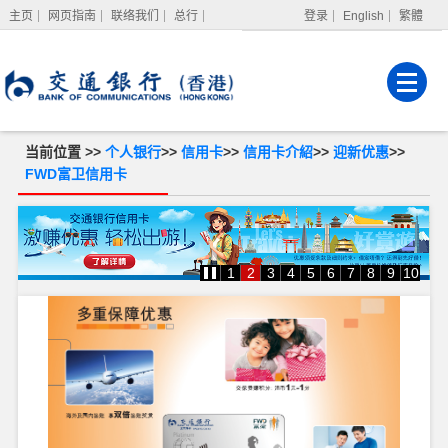
主页
网页指南
联络我们
总行
登录
English
繁體
网上银行
企业网上银行
强积金服务
当前位置 >>
个人银行
>>
信用卡
>>
信用卡介紹
>>
迎新优惠
>>
FWD富卫信用卡
1
2
3
4
5
6
7
8
9
10