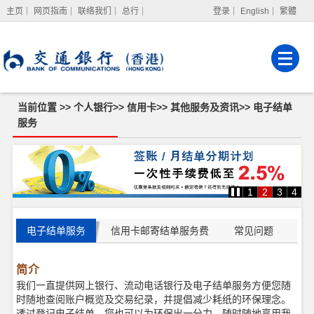
主页
网页指南
联络我们
总行
登录
English
繁體
网上银行
企业网上银行
强积金服务
当前位置 >>
个人银行
>>
信用卡
>>
其他服务及资讯
>>
电子结单
服务
电
子
结
单
1
2
3
4
服
务
电子结单服务
信用卡邮寄结单服务费
常见问题
简介
我们一直提供网上银行、流动电话银行及电子结单服务方便您随
时随地查阅账户概览及交易纪录，并提倡减少耗纸的环保理念。
透过登记电子结单，您也可以为环保出一分力，随时随地享用我