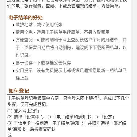
们的电子银行服务，查阅、下载及管理您的结单，方便简单。
电子结单的好处
爱护地球 - 减少使用纸张
费用全免 - 选用电子结单手续简单，不另收取费用
方便查阅 - 可随时随地于网上查阅长达12个月的月结单，并
于上述保留日期后将自动删除，建议阁下下载所需结单，以
作记录。
易于储存 - 下载存档妥善保存
实用提示 - 设有免费提示电邮或短讯通知您最新一期结单已
经上载
如何登记
1
电子结单登记手续简单方便，只需登入网上银行
，完成以下几个
步骤，便可完成登记。
(1) 登入网上银行
(2) 选择「设置中心」＞「电子结单和通知书」＞「设定」
(3) 于信用卡一栏剔选「电子结单/通知书」并取消选择「邮寄结
单/通知书」后按提交确认
或