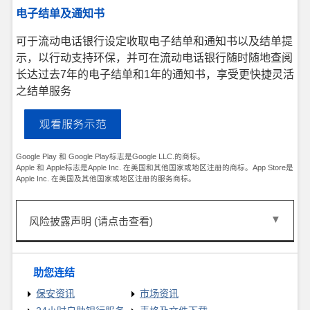
电子结单及通知书
可于流动电话银行设定收取电子结单和通知书以及结单提
示，以行动支持环保，并可在流动电话银行随时随地查阅
长达过去7年的电子结单和1年的通知书，享受更快捷灵活
之结单服务
Google Play 和 Google Play标志是Google LLC.的商标。
Apple 和 Apple标志是Apple Inc. 在美国和其他国家或地区注册的商标。App Store是
Apple Inc. 在美国及其他国家或地区注册的服务商标。
风险披露声明 (请点击查看)
投资风险披露声明：
以上资料仅供参考，并非亦不应被视为购买或认购任何投资
助您连结
产品或服务的建议或邀请。投资涉及风险。投资者应明了所
有投资均涉及风险，投资产品价格可升亦可跌，甚至变成毫
保安资讯
市场资讯
无价值，过往表现并非日后表现的指标，故在作出任何投资