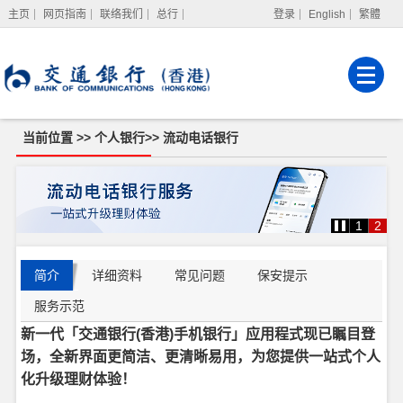
主页
网页指南
联络我们
总行
登录
English
繁體
网上银行
企业网上银行
强积金服务
当前位置 >>
个人银行
>>
流动电话银行
流
动
电
话
1
2
银
行
简介
详细资料
常见问题
保安提示
服务示范
新一代「交通银行(香港)手机银行」应用程式现已瞩目登
场，全新界面更简洁、更清晰易用，为您提供一站式个人
化升级理财体验！