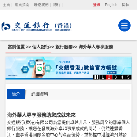
主頁
網頁指南
聯絡我們
總行
登錄
English
简体
網上銀行
企業網上銀行
強積金服務
當前位置 >>
個人銀行
>>
銀行服務
>>
海外華人專享服務
1
2
3
4
5
簡介
詳細資料
海外華人專享服務助您成就未
來
交通銀行(香港)有限公司為您提供卓越非凡、服務周全的離岸個人
銀行服務，讓您在發展海外卓越事業成就的同時，仍然連繫香
江，盡享香港國際金融中心的產品優勢，並把握中港經濟飛越發