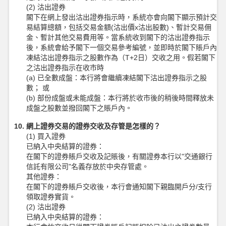
(2) 沽出證券
閣下在網上發出沽出證券指示時，系統亦會向閣下顯示預計交
易結算總額，包括交易金額(沽出價x沽出股數)、暫計交易佣
金、暫計其他交易費用等。當系統收到閣下的沽出證券指示
後，系統會給予閣下一個交易參考編號，並即時於閣下賬戶內
凍結沽出證券指示之股數作為（T+2日）交收之用。假若閣下
之沽出證券指示在收市時
(a) 已全數成盤：本行將會繼續凍結閣下沽出證券指示之股
數； 或
(b) 部份成盤或未能成盤：本行將於收市後的稍後時間釋放未
成盤之股數並撥回閣下之賬戶內。
10. 網上證券交易的證券交收及存管是怎樣的？
(1) 買入證券
已納入中央結算的證券：
在閣下的證券賬戶交收及記賬後，有關證券本行以"交通銀行
信託有限公司"名義存放於中央存管處。
其他證券：
在閣下的證券賬戶交收後，本行會通知閣下親臨開戶分/支行
領取證券實貨。
(2) 沽出證券
已納入中央結算的證券：