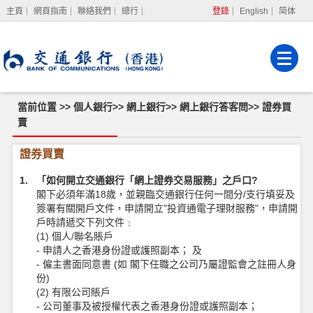
主頁
網頁指南
聯絡我們
總行
登錄
English
简体
網上銀行
企業網上銀行
強積金服務
當前位置 >>
個人銀行
>>
網上銀行
>>
網上銀行答客問
>>
證券買
賣
證
證券買賣
券
買
1. 「如何開立交通銀行「網上證券交易服務」之戶口?
賣
閣下必須年滿18歲，並親臨交通銀行任何一間分/支行填妥及
簽署有關開戶文件，申請開立"投資通電子理財服務"，申請開
戶時請遞交下列文件﹕
(1) 個人/聯名賬戶
- 申請人之香港身份證或護照副本； 及
- 僱主書面同意書 (如 閣下任職之公司乃屬證監會之註冊人身
份)
(2) 有限公司賬戶
- 公司董事及被授權代表之香港身份證或護照副本；