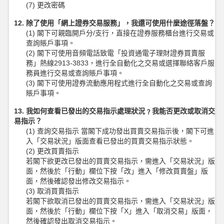
(7) 更改密碼
12. 除了使用「網上證券交易服務」，我還可使用什麼途徑落盤？
(1) 閣下可親臨開戶分/支行，直接在證券服務櫃台進行交易或
查詢賬戶事項。
(2) 閣下可使用音頻電話致電「投資通電子理財證券買賣服
務」熱線2913-3833，進行全自動化之交易或選擇聯絡客戶服
務員進行交易或查詢賬戶事項。
(3) 閣下可使用證券流動應用程式進行全自動化之交易或查詢
賬戶事項。
13. 我如何查看已發出的交易指示處理狀況﹖我能否更改或取消交
易指示？
(1) 查詢交易指示 當閣下成功發出買賣交易指示後，閣下可進
入「交易狀況」版面查看已發出的買賣交易指示狀態。
(2) 更改買賣指示
若閣下欲更改已發出的買賣交易指示，需進入「交易狀況」版
面，然後於「行動」欄位下按「改」進入「修改買賣盤」版
面，然後確認發出修改交易指示。
(3) 取消買賣指示
若閣下欲取消已發出的買賣交易指示，需進入「交易狀況」版
面，然後於「行動」欄位下按「X」進入「取消交易」版面，
然後確認發出取消交易指示。