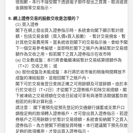
很抱歉，本行不接受閣下透過電子郵件發出之買賣、取消或資
金調撥等交易指示。
9. 網上證券交易的股款交收是怎樣的？
(1) 買入證券
閣下在網上發出買入證券指示時，系統會向閣下顯示暫計總
額，包括交易金額（買入價x買入股數）、暫計交易佣金、暫
計其他交易費用等。當系統收到閣下的交易指示後，會給予閣
下一個交易參考編號，並即時於閣下之賬戶內凍結暫計交易總
額作為交收之用。假若閣下之買入證券指示在收市時
(a) 已全數成盤：本行將會繼續凍結暫計交易結算總額作為
（T+2）交收之用； 或
(b) 部份成盤及未能成盤：本行將於收市後的稍後時間釋放不
成盤的凍結股款，並撥回閣下之賬戶內。
閣下可於交易後翌日查詢正確之可用餘額及可提餘額。由於本
行於交收日（T+2日）才從閣下之證券賬戶扣除交易總額，閣
下被凍結之交易總額在交收日前或可享有與港幣活期儲蓄存款
相若的利率計算利息。
請注意： 閣下需預先從預先登記的交通銀行儲蓄或支票戶口
調撥足夠的款項轉入證券賬戶，才可發出買入證券指示，若證
券賬戶之可用餘額少於暫計交易總額，系統會拒納閣下之買入
證券指示。為方便閣下把握投資時機，本行建議閣下預先存放
足夠的款項備用，才發出買入證券指示。