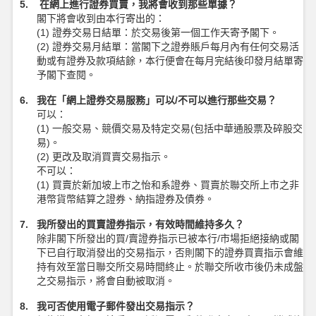
5. 在網上進行證券買賣，我將會收到那些單據？
閣下將會收到由本行寄出的：
(1) 證券交易日結單：於交易後第一個工作天寄予閣下。
(2) 證券交易月結單：當閣下之證券賬戶每月內有任何交易活
動或有證券及款項結餘，本行便會在每月完結後印發月結單寄
予閣下查閱。
6. 我在「網上證券交易服務」可以/不可以進行那些交易？
可以：
(1) 一般交易、競價交易及特定交易(包括中華通股票及碎股交
易)。
(2) 更改及取消買賣交易指示。
不可以：
(1) 買賣於新加坡上巿之怡和系證券、買賣於聯交所上市之非
港幣貨幣結算之證券、納指證券及債券。
7. 我所發出的買賣證券指示，有效時間維持多久？
除非閣下所發出的買/賣證券指示已被本行/市場拒絕接納或閣
下已自行取消發出的交易指示，否則閣下的證券買賣指示會維
持有效至當日聯交所交易時間終止。於聯交所收市後仍未成盤
之交易指示，將會自動被取消。
8. 我可否使用電子郵件發出交易指示？