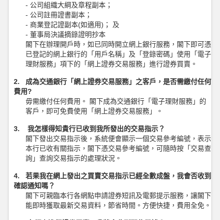
- 公司組織大綱及章程副本；
- 公司註冊證書副本；
- 商業登記證副本(如適用)； 及
- 董事局決議摘錄證明抄本
閣下在辦理開戶時，如已同時開立網上銀行服務，閣下即可憑
已登記的網上銀行的「用戶名稱」及「登錄密碼」使用「電子
理財服務」項下的「網上證券交易服務」進行證券買賣。
2. 成為交通銀行「網上證券交易服務」之客戶，是否需繳付任何
費用?
毋需繳付任何費用。 閣下成為交通銀行「電子理財服務」的
客戶，即可免費使用「網上證券交易服務」。
3. 我怎樣得知貴行已收到我所發出的交易指示？
閣下發出交易指示後，系統便會顯示一個交易參考編號，表示
本行已收有關指示，閣下憑交易參考編號，可隨時按「交易查
詢」查詢交易指示的處理狀況。
4. 若果我在網上發出之買賣交易指示已經全數成盤，我會否收到
確認通知嗎？
閣下可親臨本行各網點申請證券短訊及電郵提示服務，讓閣下
能即時獲取最新交易資料，節省時間。方便快捷，費用全免。