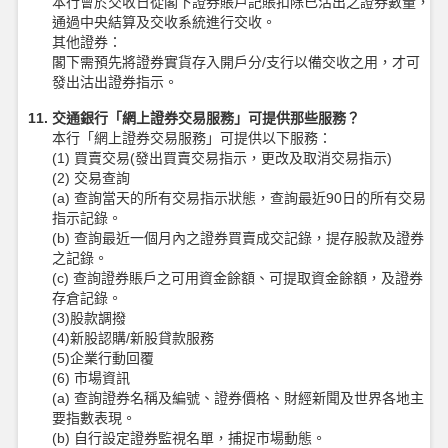
本行會於交收日從閣下證券賬戶記賬扣除已沽出之證券數量，
通過中央結算及交收系統進行交收。
其他證券：
閣下需預先將證券實貨存入開戶分/支行以備交收之用，才可
發出沽出證券指示。
11. 交通銀行「網上證券交易服務」可提供那些服務？
本行「網上證券交易服務」可提供以下服務：
(1) 買賣交易(發出買賣交易指示，更改及取消交易指示)
(2) 交易查詢
(a) 查詢當天的所有交易指示狀態，查詢最近90日的所有交易
指示記錄。
(b) 查詢最近一個月內之證券買賣成交記錄，提存股款及證券
之記錄。
(c) 查詢證券賬戶之可用資金餘額、可提取資金餘額，及證券
存倉記錄。
(3)股款調撥
(4)新股認購/新股貸款服務
(5)企業行動回覆
(6) 市場資訊
(a) 查詢證券名稱及編號、證券價格、財經新聞及世界各地主
要指數表現。
(b) 自行設定證券監視名單，捕捉市場動態。