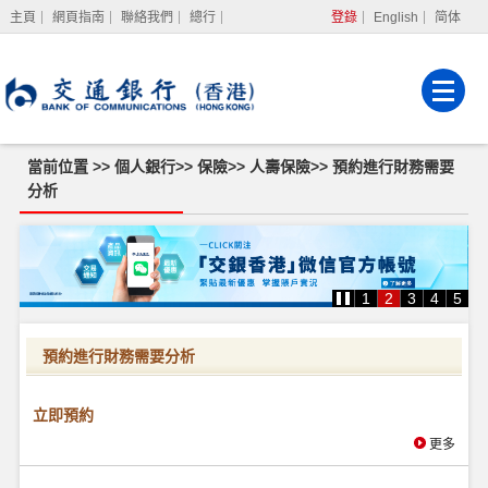
主頁
網頁指南
聯絡我們
總行
登錄
English
简体
網上銀行
企業網上銀行
強積金服務
當前位置 >>
個人銀行
>>
保險
>>
人壽保險
>>
預約進行財務需要
分析
預
約
進
行
1
2
3
4
5
財
務
需
要
預約進行財務需要分析
分
析
立即預約
更多