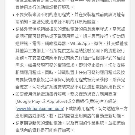
檢查流動裝置是否已被破解，客戶將不能透過相關的流動裝
置使用本行流動電話銀行服務。
不要安裝來源不明的
應用程式
，並在安裝
程式
前
閱讀
清楚有
關須知。請
避免使用來源不明的非原廠鍵盤
。
請格外警惕能夠操控您的
流動電話
的惡意
應用程式
。當您被
邀請打開可疑
連結
或下載應用程式，請三思而後行，
切勿
透
過
短訊、
電郵、
網絡
搜尋器、
Whats
A
pp、微信、
社交媒體或
其他第三方網上平台所提供之
超連結
接駁至閣下的
流動銀行
服務
。在安裝
任何應用程式
前應先仔細評估相關程式的
權限
需求，如果發現可疑的
權限
需求，
即
刻
停止操作
，
切勿安裝
相關應用程式
。
同時
，卸載裝置上任何可疑的應用程式及按
需要恢復原廠設定以確保可疑應用程式被完全移除
。除非完
全確定，切勿允許系統安裝來歷不明
之
流動電話
應用程式。
如要使用流動電話銀行服務，
務必
僅透過
官方應用商店
(Google Play
或
App Store)
或
交通銀行
(
香港
)
官方
網站
(
www.hk.bankcomm.com
)下載該應用程式，
切勿透過第三方
應用商店或網站下載，
並
請開啓應用商店的自動
更新
功能
。
請定
期
更新您的流動電話，以及有關的
作業系統
，並把流動
電話內的資料盡可能進行加密。