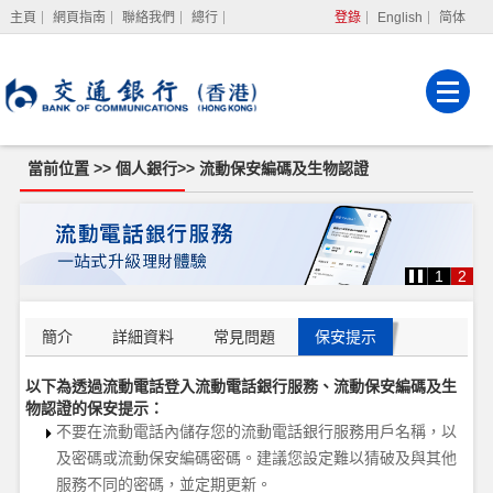
主頁
網頁指南
聯絡我們
總行
登錄
English
简体
網上銀行
企業網上銀行
強積金服務
當前位置 >>
個人銀行
>>
流動保安編碼及生物認證
流
動
保
安
1
2
編
碼
及
生
簡介
詳細資料
常見問題
保安提示
物
認
證
以下為透過流動電話登入流動電話銀行服務、流動保安編碼及生
物認證的保安提示：
不要在流動電話內儲存您的流動電話銀行服務用戶名稱，
以
及密碼或流動保安編碼密碼。
建議您
設定難以猜破及與其他
服務不同的密碼，並定期更新。