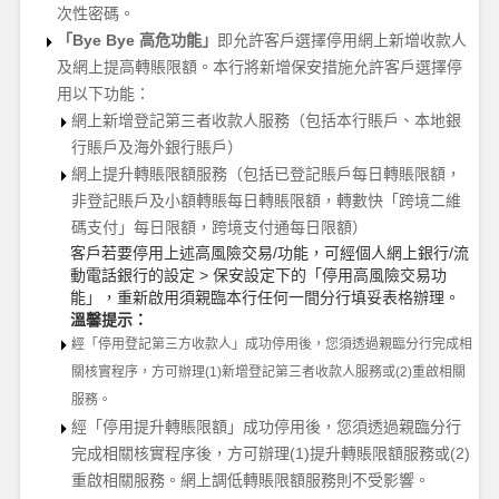
次性密碼。
「
Bye Bye 高危功能」
即允許客戶選擇停用網上新增收款人
及網上提高轉賬限額。本行將新增保安措施允許客戶選擇停
用以下功能：
網上新增登記第三者收款人服務（包括本行賬戶、本地銀
行賬戶及海外銀行賬戶）
網上提升轉賬限額服務（包括已登記賬戶每日轉賬限額，
非登記賬戶及小額轉賬每日轉賬限額，轉數快「跨境二維
碼支付」每日限額，跨境支付通每日限額）
客戶若要停用上述高風險交易
/功能，可經個人網上銀行/流
動電話銀行的設定 > 保安設定下的「停用高風險交易功
能」
，
重新啟用
須
親臨本行任何一間分行填妥表格辦理。
溫馨提示：
經「停用登記第三方收款人」成功停用後，您
須
透過親臨分行完成相
關核實程序，方可辦理
(1)新增登記第三者收款人服務或(2)重啟相關
服務。
經「停用提升轉賬限額」成功停用後，您
須
透過親臨分行
完成相關核實程序後，方可辦理
(1)提升轉賬限額服務或(2)
重啟相關服務。網上調低轉賬限額服務則不受影響。