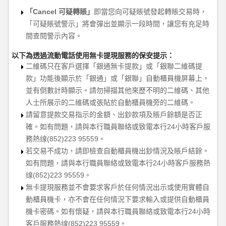
「
Cancel 可疑轉賬」
即當您向可疑賬號發起轉賬交易時，
「可疑賬號警示」將會彈出並顯示一段時間，讓您有充足時
間查閱警示內容。
以下為透過流動電話使用無卡提現服務的保安提示：
二維碼只在客戶選擇「銀通無卡提款」或「銀聯二維碼提
款」功能後顯示於「銀通」或「銀聯」自動櫃員機屏幕上，
並有倒數計時顯示。請勿掃
描
其他來歷不明的二維碼、其他
人士所展示的二維碼或張貼於自動櫃員機旁的二維碼。
請留意提款交易指示的金額、出鈔款項及賬戶餘額是否正
確。如有問題，請與本行職員聯絡或致電本行
24小時客戶服
務熱缐
(852)
223 95559。
若交易不成功，請即檢查自動櫃員機出鈔情況及賬戶結餘。
如有問題，請與本行職員聯絡或致電本行
24小時客戶服務熱
缐
(852)
223 95559。
無卡提現服務並不會要求客戶於任何情況出示或使用實體自
動櫃員機卡，亦不會在任何情況下要求輸入或提供自動櫃員
機卡密碼。如有懷疑，請與本行職員聯絡或致電本行
24小時
客戶服務熱缐
(852)
223 95559。