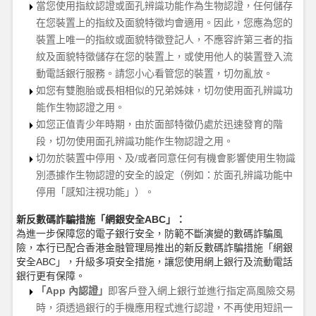
當您使用指紋認證或面孔辨識功能作為生物認證，任何儲存
在您裝置上的指紋及面貌特徵均會適用。因此，您應為您的
裝置上唯一的指紋或面貌特徵登記人，不應容許第三者的指
紋及面貌特徵儲存在您的裝置上，或使用他人的裝置登入流
動電話銀行服務。
請您小心看管
您
的裝置，切勿亂放。
如您有雙胞胎或長相相似的兄弟姊妹，切勿使用面孔辨識功
能作生物認證之用。
如您正值青少年時期，由於面部特徵仍處於迅速發育的階
段，切勿使用面孔辨識功能作生物認證之用。
切勿於裝置中停用、及
/或者同意任何有機會影響使用生物識
別憑據作生物認證的安全的設定
（
例如：於面孔辨識功能中
停用「感知注視
功
能」
）
。
新反數碼詐騙措施「網銀安全
ABC」：
為進一步保障您的電子銀行安全，防範不斷演變的數碼詐騙風
險，本行已配合香港金融管理局推出的新反數碼詐騙措施「網銀
安全
ABC」，升級多項安全措施，讓您使用網上銀行及流動電話
銀行更有保障。
「
App 內認證」
即客戶登入網上銀行
並
進行指定高風險交易
時，須透過銀行的手機應用程式進行認證，不再使用短訊一