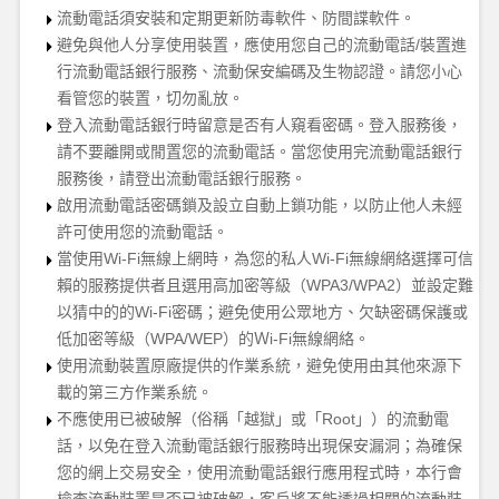
流動電話須安裝和定期更新防毒軟件
、
防間諜軟件。
避免與他人分享使用裝置，應使用您自己的流動電話
/裝置進
行流動電話銀行服務、流動保安編碼及生物認證。請您小心
看管
您
的裝置，切勿亂放。
登入流動電話銀行時留意是否有人窺看密碼。登入服務後，
請不要離開或閒置您的流動電話。當您使用完流動電話銀行
服務後，請登出流動電話銀行服務。
啟用流動電話密碼鎖
及
設立自動上鎖功能，以防止他人未經
許可使用您的流動電話。
當使用
Wi-Fi無線上網時，
為您的私人
Wi-Fi無線網絡
選擇
可信
賴的服務提供者
且選用高加密等級（
WPA3/WPA2）並設定難
以猜中的的Wi-Fi密碼
；避免使用公眾地方
、
欠缺密碼保護
或
低加密等級（
WPA/WEP）
的Ｗ
i-Fi無線網絡。
使用流動裝置原廠提供的
作業系統
，避免使用由其他來源下
載的
第三方
作業系統
。
不應使用已被破解（俗稱「越獄」
或
「
Root
」
）
的流動電
話，以免在登入流動電話銀行服務時出現保安漏洞；為確保
您的網上交易安全，使用流動電話銀行應用程式時，本行會